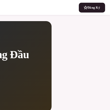
Đăng Ký
g Đầu