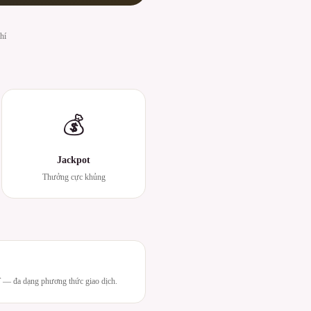
hí
💰
Jackpot
Thưởng cực khủng
— đa dạng phương thức giao dịch.