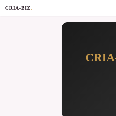
CRIA-BIZ
.
CRIA