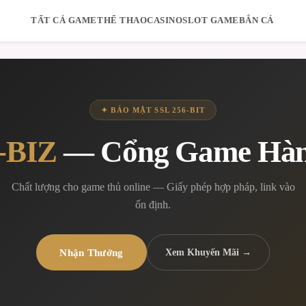
TẤT CẢ GAME
THỂ THAO
CASINO
SLOT GAME
BẮN CÁ
✦ BẢO MẬT SSL 256-BIT
-BIZ
— Cổng Game Hàn
Chất lượng cho game thủ online — Giấy phép hợp pháp, link vào
ổn định.
Nhận Thưởng
Xem Khuyến Mãi →