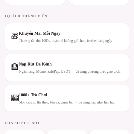
LỢI ÍCH THÀNH VIÊN
Khuyến Mãi Mỗi Ngày
🎁
Thưởng tân thủ 100%, hoàn trả không giới hạn, freebet hàng ngày.
Nạp Rút Đa Kênh
🏦
Ngân hàng, Momo, ZaloPay, USDT — đa dạng phương thức giao dịch.
1000+ Trò Chơi
🎰
Slot, casino, thể thao, bắn cá, game bài — đa dạng, cập nhật liên tục.
CON SỐ BIẾT NÓI