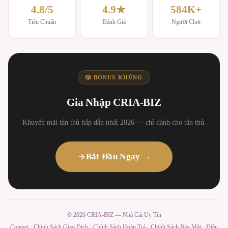
4.8/5
4.9★
584K+
Tiêu Chuẩn
Đánh Giá
Người Chơi
🎲 BONUS KHỦNG
Gia Nhập CRIA-BIZ
Khuyến mãi tân thủ hấp dẫn nhất 2026 — chỉ dành cho tân thủ.
Bắt Đầu Ngay →
© 2026 CRIA-BIZ — Nhà Cái Uy Tín
Contact
·
Chính Sách Giao Dịch
·
Chính Sách Hoàn Trả
·
Chính Sách Bảo Mật
·
Điều