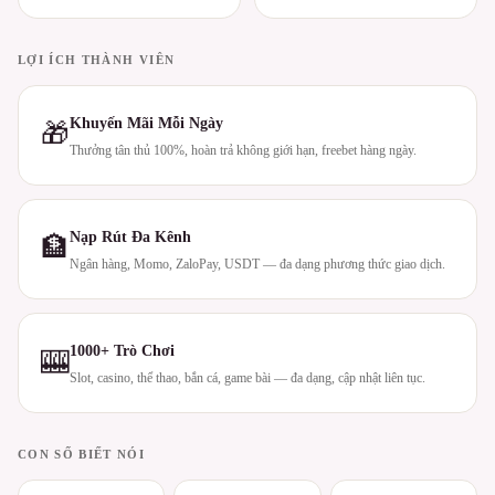
LỢI ÍCH THÀNH VIÊN
Khuyến Mãi Mỗi Ngày
🎁
Thưởng tân thủ 100%, hoàn trả không giới hạn, freebet hàng ngày.
Nạp Rút Đa Kênh
🏦
Ngân hàng, Momo, ZaloPay, USDT — đa dạng phương thức giao dịch.
1000+ Trò Chơi
🎰
Slot, casino, thể thao, bắn cá, game bài — đa dạng, cập nhật liên tục.
CON SỐ BIẾT NÓI