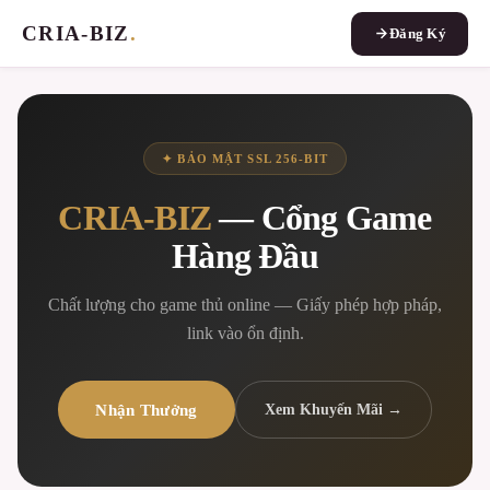
CRIA-BIZ
.
Đăng Ký
✦ BẢO MẬT SSL 256-BIT
CRIA-BIZ
— Cổng Game
Hàng Đầu
Chất lượng cho game thủ online — Giấy phép hợp pháp,
link vào ổn định.
Nhận Thưởng
Xem Khuyến Mãi →