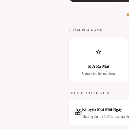
KHÁM PHÁ GAME
⭐
Mới Ra Mắt
Game cập nhật mỗi tuần
LỢI ÍCH THÀNH VIÊN
Khuyến Mãi Mỗi Ngày
🎁
Thưởng tân thủ 100%, hoàn trả khô