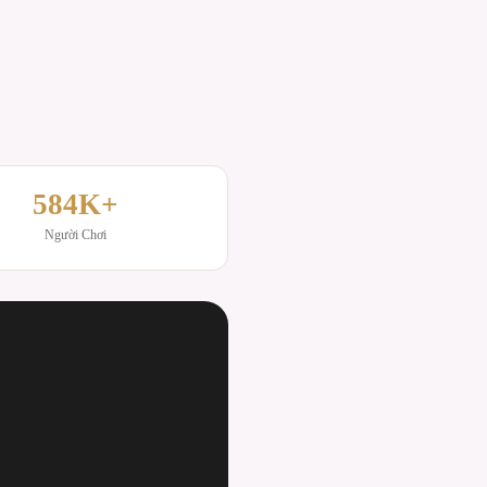
584K+
Người Chơi