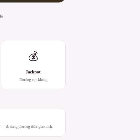
hí
💰
Jackpot
Thưởng cực khủng
— đa dạng phương thức giao dịch.