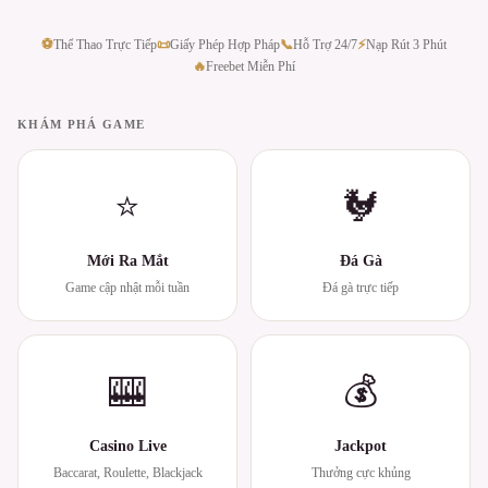
⚽
Thể Thao Trực Tiếp
📜
Giấy Phép Hợp Pháp
📞
Hỗ Trợ 24/7
⚡
Nạp Rút 3 Phút
🔥
Freebet Miễn Phí
KHÁM PHÁ GAME
⭐
🐓
Mới Ra Mắt
Đá Gà
Game cập nhật mỗi tuần
Đá gà trực tiếp
🎰
💰
Casino Live
Jackpot
Baccarat, Roulette, Blackjack
Thưởng cực khủng