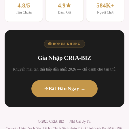
4.8/5
4.9★
584K+
Tiêu Chuẩn
Đánh Giá
Người Chơi
🎲 BONUS KHỦNG
Gia Nhập CRIA-BIZ
Khuyến mãi tân thủ hấp dẫn nhất 2026 — chỉ dành cho tân thủ.
Bắt Đầu Ngay →
© 2026 CRIA-BIZ — Nhà Cái Uy Tín
Contact
·
Chính Sách Giao Dịch
·
Chính Sách Hoàn Trả
·
Chính Sách Bảo Mật
·
Điều