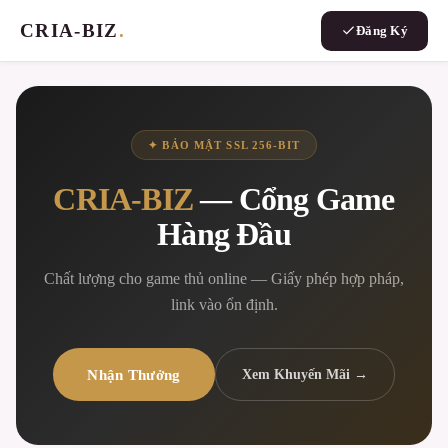
CRIA-BIZ
.
Đăng Ký
✦ BẢO MẬT SSL 256-BIT
CRIA-BIZ
— Cổng Game
Hàng Đầu
Chất lượng cho game thủ online — Giấy phép hợp pháp,
link vào ổn định.
Nhận Thưởng
Xem Khuyến Mãi →