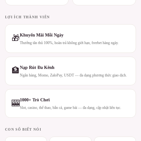
LỢI ÍCH THÀNH VIÊN
Khuyến Mãi Mỗi Ngày
🎁
Thưởng tân thủ 100%, hoàn trả không giới hạn, freebet hàng ngày.
Nạp Rút Đa Kênh
🏦
Ngân hàng, Momo, ZaloPay, USDT — đa dạng phương thức giao dịch.
1000+ Trò Chơi
🎰
Slot, casino, thể thao, bắn cá, game bài — đa dạng, cập nhật liên tục.
CON SỐ BIẾT NÓI