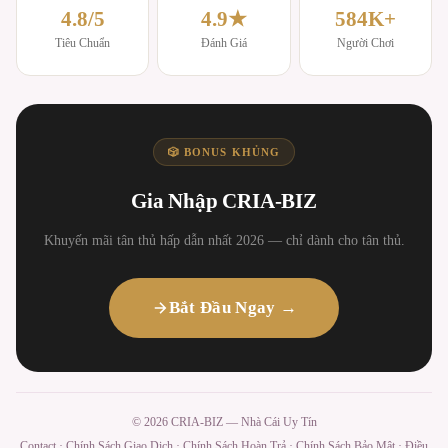
4.8/5
4.9★
584K+
Tiêu Chuẩn
Đánh Giá
Người Chơi
🎲 BONUS KHỦNG
Gia Nhập CRIA-BIZ
Khuyến mãi tân thủ hấp dẫn nhất 2026 — chỉ dành cho tân thủ.
Bắt Đầu Ngay →
© 2026 CRIA-BIZ — Nhà Cái Uy Tín
Contact
·
Chính Sách Giao Dịch
·
Chính Sách Hoàn Trả
·
Chính Sách Bảo Mật
·
Điều