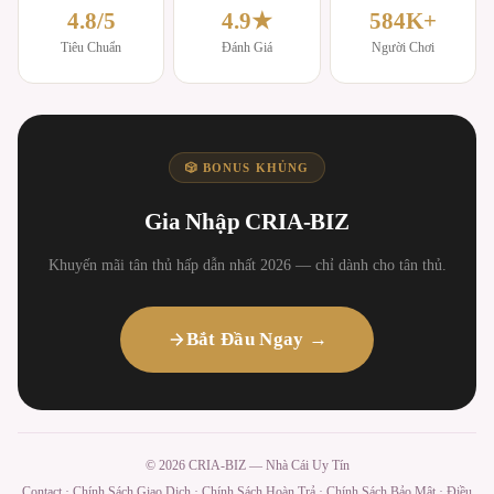
4.8/5
4.9★
584K+
Tiêu Chuẩn
Đánh Giá
Người Chơi
🎲 BONUS KHỦNG
Gia Nhập CRIA-BIZ
Khuyến mãi tân thủ hấp dẫn nhất 2026 — chỉ dành cho tân thủ.
Bắt Đầu Ngay →
© 2026 CRIA-BIZ — Nhà Cái Uy Tín
Contact
·
Chính Sách Giao Dịch
·
Chính Sách Hoàn Trả
·
Chính Sách Bảo Mật
·
Điều