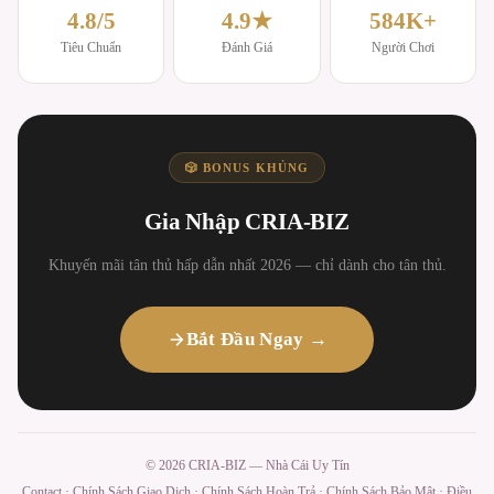
4.8/5
4.9★
584K+
Tiêu Chuẩn
Đánh Giá
Người Chơi
🎲 BONUS KHỦNG
Gia Nhập CRIA-BIZ
Khuyến mãi tân thủ hấp dẫn nhất 2026 — chỉ dành cho tân thủ.
Bắt Đầu Ngay →
© 2026 CRIA-BIZ — Nhà Cái Uy Tín
Contact
·
Chính Sách Giao Dịch
·
Chính Sách Hoàn Trả
·
Chính Sách Bảo Mật
·
Điều