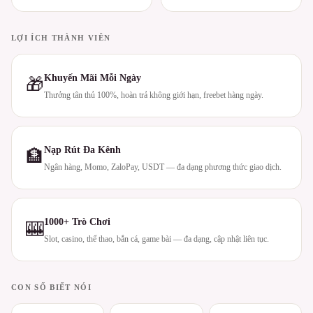
LỢI ÍCH THÀNH VIÊN
Khuyến Mãi Mỗi Ngày
🎁
Thưởng tân thủ 100%, hoàn trả không giới hạn, freebet hàng ngày.
Nạp Rút Đa Kênh
🏦
Ngân hàng, Momo, ZaloPay, USDT — đa dạng phương thức giao dịch.
1000+ Trò Chơi
🎰
Slot, casino, thể thao, bắn cá, game bài — đa dạng, cập nhật liên tục.
CON SỐ BIẾT NÓI