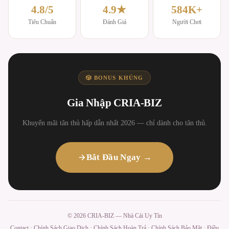
4.8/5
4.9★
584K+
Tiêu Chuẩn
Đánh Giá
Người Chơi
🎲 BONUS KHỦNG
Gia Nhập CRIA-BIZ
Khuyến mãi tân thủ hấp dẫn nhất 2026 — chỉ dành cho tân thủ.
Bắt Đầu Ngay →
© 2026 CRIA-BIZ — Nhà Cái Uy Tín
Contact
·
Chính Sách Giao Dịch
·
Chính Sách Hoàn Trả
·
Chính Sách Bảo Mật
·
Điều