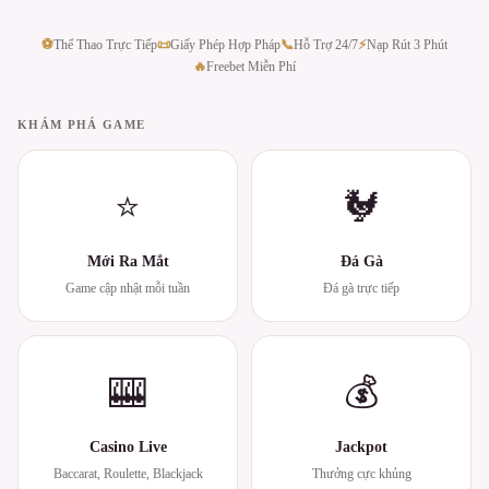
⚽
Thể Thao Trực Tiếp
📜
Giấy Phép Hợp Pháp
📞
Hỗ Trợ 24/7
⚡
Nạp Rút 3 Phút
🔥
Freebet Miễn Phí
KHÁM PHÁ GAME
⭐
🐓
Mới Ra Mắt
Đá Gà
Game cập nhật mỗi tuần
Đá gà trực tiếp
🎰
💰
Casino Live
Jackpot
Baccarat, Roulette, Blackjack
Thưởng cực khủng