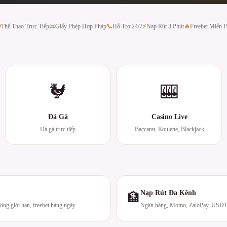
⚽
Thể Thao Trực Tiếp
📜
Giấy Phép Hợp Pháp
📞
Hỗ Trợ 24/7
⚡
Nạp Rút 3 Phút
🔥
Freebet Miễn P
🐓
🎰
Đá Gà
Casino Live
Đá gà trực tiếp
Baccarat, Roulette, Blackjack
Nạp Rút Đa Kênh
🏦
ng giới hạn, freebet hàng ngày.
Ngân hàng, Momo, ZaloPay, USDT 