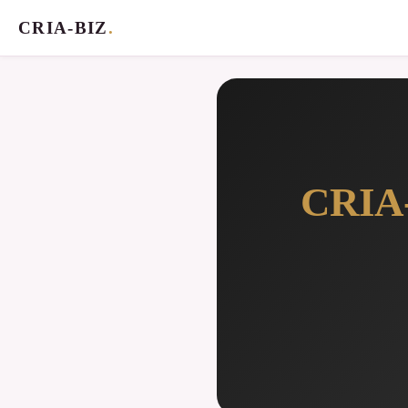
CRIA-BIZ
.
CRIA