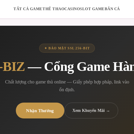
TẤT CẢ GAME
THỂ THAO
CASINO
SLOT GAME
BẮN CÁ
✦ BẢO MẬT SSL 256-BIT
-BIZ
— Cổng Game Hàn
Chất lượng cho game thủ online — Giấy phép hợp pháp, link vào
ổn định.
Nhận Thưởng
Xem Khuyến Mãi →