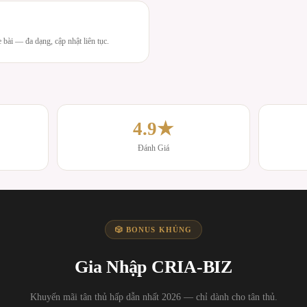
e bài — đa dạng, cập nhật liên tục.
4.9★
Đánh Giá
🎲 BONUS KHỦNG
Gia Nhập CRIA-BIZ
Khuyến mãi tân thủ hấp dẫn nhất 2026 — chỉ dành cho tân thủ.