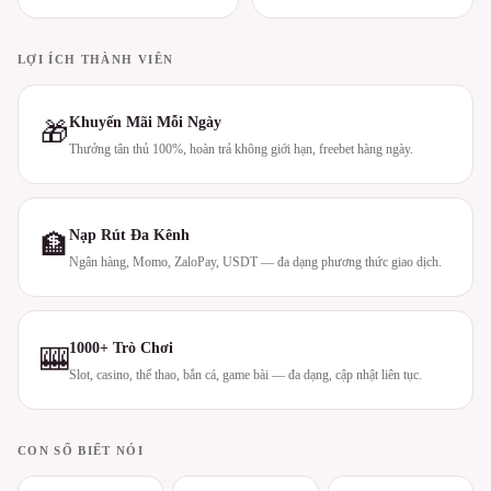
LỢI ÍCH THÀNH VIÊN
Khuyến Mãi Mỗi Ngày
🎁
Thưởng tân thủ 100%, hoàn trả không giới hạn, freebet hàng ngày.
Nạp Rút Đa Kênh
🏦
Ngân hàng, Momo, ZaloPay, USDT — đa dạng phương thức giao dịch.
1000+ Trò Chơi
🎰
Slot, casino, thể thao, bắn cá, game bài — đa dạng, cập nhật liên tục.
CON SỐ BIẾT NÓI