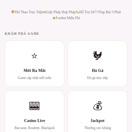
⚽
Thể Thao Trực Tiếp
📜
Giấy Phép Hợp Pháp
📞
Hỗ Trợ 24/7
⚡
Nạp Rút 3 Phút
🔥
Freebet Miễn Phí
KHÁM PHÁ GAME
⭐
🐓
Mới Ra Mắt
Đá Gà
Game cập nhật mỗi tuần
Đá gà trực tiếp
🎰
💰
Casino Live
Jackpot
Baccarat, Roulette, Blackjack
Thưởng cực khủng