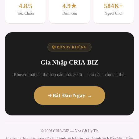
4.8/5
4.9★
584K+
Tiêu Chuẩn
Đánh Giá
Người Chơi
🎲 BONUS KHỦNG
Gia Nhập CRIA-BIZ
Khuyến mãi tân thủ hấp dẫn nhất 2026 — chỉ dành cho tân thủ.
Bắt Đầu Ngay →
© 2026 CRIA-BIZ — Nhà Cái Uy Tín
Contact
·
Chính Sách Giao Dịch
·
Chính Sách Hoàn Trả
·
Chính Sách Bảo Mật
·
Điều