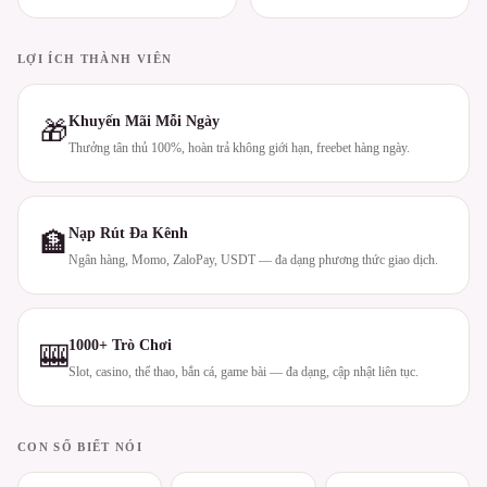
LỢI ÍCH THÀNH VIÊN
Khuyến Mãi Mỗi Ngày
🎁
Thưởng tân thủ 100%, hoàn trả không giới hạn, freebet hàng ngày.
Nạp Rút Đa Kênh
🏦
Ngân hàng, Momo, ZaloPay, USDT — đa dạng phương thức giao dịch.
1000+ Trò Chơi
🎰
Slot, casino, thể thao, bắn cá, game bài — đa dạng, cập nhật liên tục.
CON SỐ BIẾT NÓI