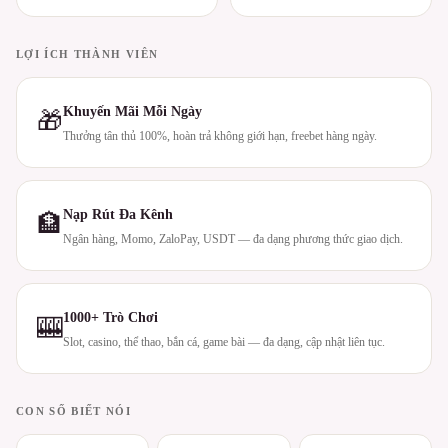
LỢI ÍCH THÀNH VIÊN
Khuyến Mãi Mỗi Ngày
🎁
Thưởng tân thủ 100%, hoàn trả không giới hạn, freebet hàng ngày.
Nạp Rút Đa Kênh
🏦
Ngân hàng, Momo, ZaloPay, USDT — đa dạng phương thức giao dịch.
1000+ Trò Chơi
🎰
Slot, casino, thể thao, bắn cá, game bài — đa dạng, cập nhật liên tục.
CON SỐ BIẾT NÓI