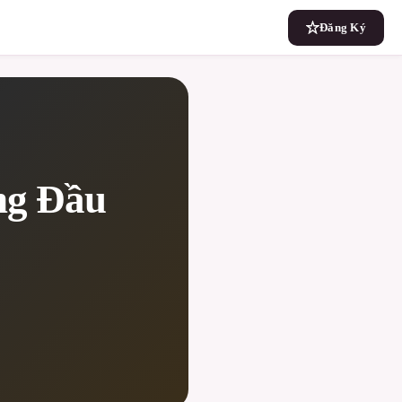
Đăng Ký
g Đầu