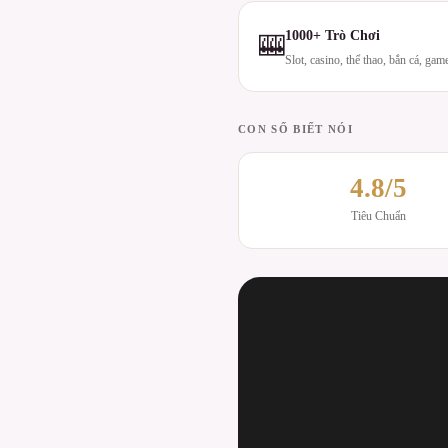
1000+ Trò Chơi
🎰
Slot, casino, thể thao, bắn cá, gam
CON SỐ BIẾT NÓI
4.8/5
Tiêu Chuẩn