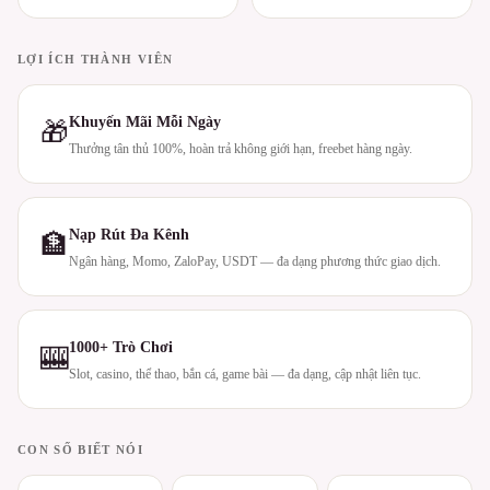
LỢI ÍCH THÀNH VIÊN
Khuyến Mãi Mỗi Ngày
🎁
Thưởng tân thủ 100%, hoàn trả không giới hạn, freebet hàng ngày.
Nạp Rút Đa Kênh
🏦
Ngân hàng, Momo, ZaloPay, USDT — đa dạng phương thức giao dịch.
1000+ Trò Chơi
🎰
Slot, casino, thể thao, bắn cá, game bài — đa dạng, cập nhật liên tục.
CON SỐ BIẾT NÓI