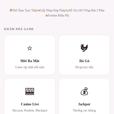
⚽
Thể Thao Trực Tiếp
📜
Giấy Phép Hợp Pháp
📞
Hỗ Trợ 24/7
⚡
Nạp Rút 3 Phút
🔥
Freebet Miễn Phí
KHÁM PHÁ GAME
⭐
🐓
Mới Ra Mắt
Đá Gà
Game cập nhật mỗi tuần
Đá gà trực tiếp
🎰
💰
Casino Live
Jackpot
Baccarat, Roulette, Blackjack
Thưởng cực khủng