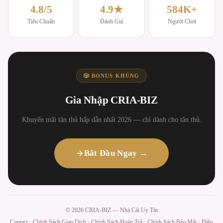
4.8/5
4.9★
584K+
Tiêu Chuẩn
Đánh Giá
Người Chơi
🎲 BONUS KHỦNG
Gia Nhập CRIA-BIZ
Khuyến mãi tân thủ hấp dẫn nhất 2026 — chỉ dành cho tân thủ.
Bắt Đầu Ngay →
© 2026 CRIA-BIZ — Nhà Cái Uy Tín
Contact
·
Chính Sách Giao Dịch
·
Chính Sách Hoàn Trả
·
Chính Sách Bảo Mật
·
Điều