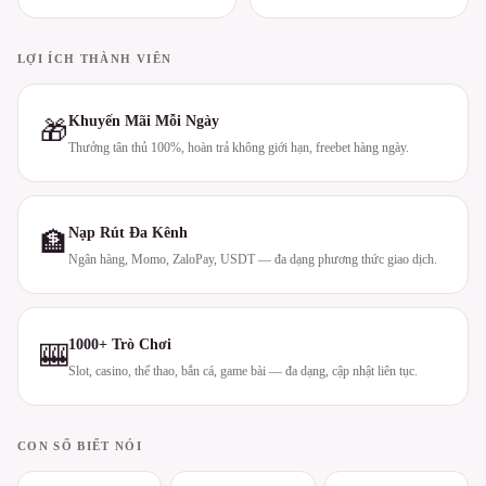
LỢI ÍCH THÀNH VIÊN
Khuyến Mãi Mỗi Ngày
🎁
Thưởng tân thủ 100%, hoàn trả không giới hạn, freebet hàng ngày.
Nạp Rút Đa Kênh
🏦
Ngân hàng, Momo, ZaloPay, USDT — đa dạng phương thức giao dịch.
1000+ Trò Chơi
🎰
Slot, casino, thể thao, bắn cá, game bài — đa dạng, cập nhật liên tục.
CON SỐ BIẾT NÓI