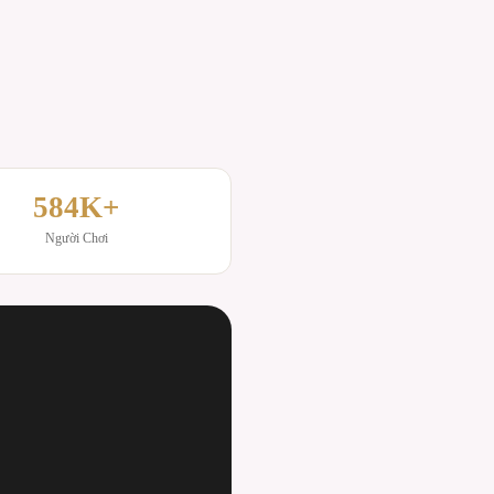
584K+
Người Chơi