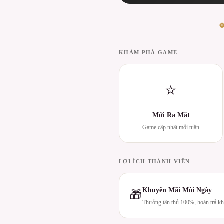
KHÁM PHÁ GAME
⭐
Mới Ra Mắt
Game cập nhật mỗi tuần
LỢI ÍCH THÀNH VIÊN
Khuyến Mãi Mỗi Ngày
🎁
Thưởng tân thủ 100%, hoàn trả khô