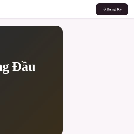
Đăng Ký
g Đầu