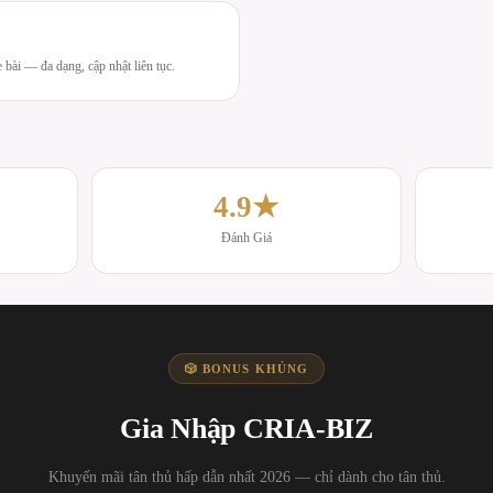
e bài — đa dạng, cập nhật liên tục.
4.9★
Đánh Giá
🎲 BONUS KHỦNG
Gia Nhập CRIA-BIZ
Khuyến mãi tân thủ hấp dẫn nhất 2026 — chỉ dành cho tân thủ.