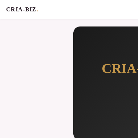
CRIA-BIZ
.
CRIA