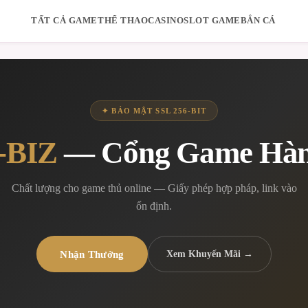
TẤT CẢ GAME
THỂ THAO
CASINO
SLOT GAME
BẮN CÁ
✦ BẢO MẬT SSL 256-BIT
-BIZ
— Cổng Game Hàn
Chất lượng cho game thủ online — Giấy phép hợp pháp, link vào
ổn định.
Nhận Thưởng
Xem Khuyến Mãi →