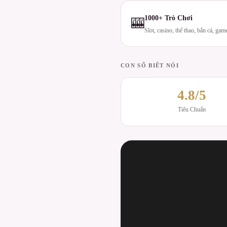
1000+ Trò Chơi
🎰
Slot, casino, thể thao, bắn cá, gam
CON SỐ BIẾT NÓI
4.8/5
Tiêu Chuẩn