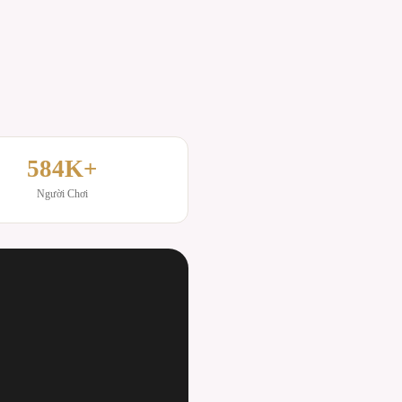
584K+
Người Chơi