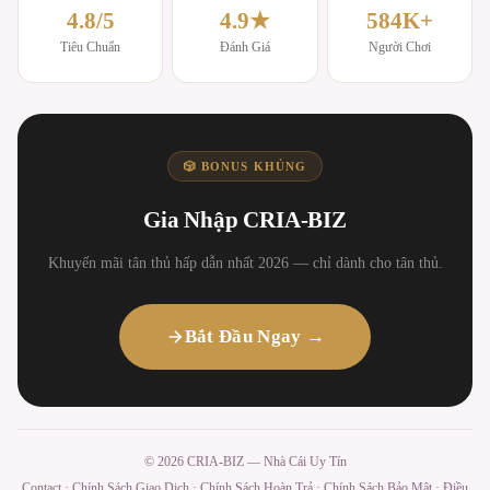
4.8/5
4.9★
584K+
Tiêu Chuẩn
Đánh Giá
Người Chơi
🎲 BONUS KHỦNG
Gia Nhập CRIA-BIZ
Khuyến mãi tân thủ hấp dẫn nhất 2026 — chỉ dành cho tân thủ.
Bắt Đầu Ngay →
© 2026 CRIA-BIZ — Nhà Cái Uy Tín
Contact
·
Chính Sách Giao Dịch
·
Chính Sách Hoàn Trả
·
Chính Sách Bảo Mật
·
Điều