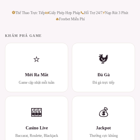
⚽
Thể Thao Trực Tiếp
📜
Giấy Phép Hợp Pháp
📞
Hỗ Trợ 24/7
⚡
Nạp Rút 3 Phút
🔥
Freebet Miễn Phí
KHÁM PHÁ GAME
⭐
🐓
Mới Ra Mắt
Đá Gà
Game cập nhật mỗi tuần
Đá gà trực tiếp
🎰
💰
Casino Live
Jackpot
Baccarat, Roulette, Blackjack
Thưởng cực khủng