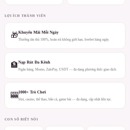
LỢI ÍCH THÀNH VIÊN
Khuyến Mãi Mỗi Ngày
🎁
Thưởng tân thủ 100%, hoàn trả không giới hạn, freebet hàng ngày.
Nạp Rút Đa Kênh
🏦
Ngân hàng, Momo, ZaloPay, USDT — đa dạng phương thức giao dịch.
1000+ Trò Chơi
🎰
Slot, casino, thể thao, bắn cá, game bài — đa dạng, cập nhật liên tục.
CON SỐ BIẾT NÓI