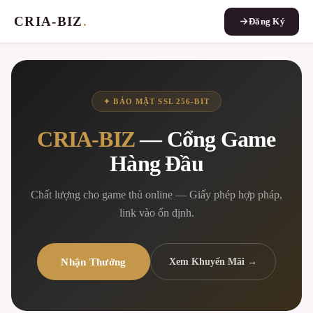
CRIA-BIZ
.
Đăng Ký
✦ BẢO MẬT SSL 256-BIT
CRIA-BIZ
— Cổng Game
Hàng Đầu
Chất lượng cho game thủ online — Giấy phép hợp pháp,
link vào ổn định.
Nhận Thưởng
Xem Khuyến Mãi →