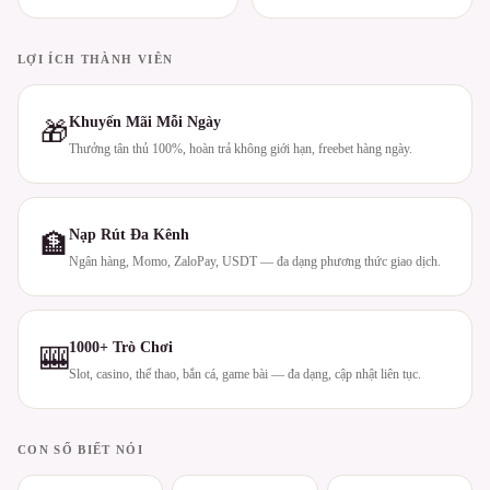
LỢI ÍCH THÀNH VIÊN
Khuyến Mãi Mỗi Ngày
🎁
Thưởng tân thủ 100%, hoàn trả không giới hạn, freebet hàng ngày.
Nạp Rút Đa Kênh
🏦
Ngân hàng, Momo, ZaloPay, USDT — đa dạng phương thức giao dịch.
1000+ Trò Chơi
🎰
Slot, casino, thể thao, bắn cá, game bài — đa dạng, cập nhật liên tục.
CON SỐ BIẾT NÓI