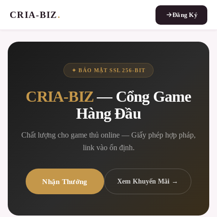
CRIA-BIZ
.
Đăng Ký
✦ BẢO MẬT SSL 256-BIT
CRIA-BIZ
— Cổng Game
Hàng Đầu
Chất lượng cho game thủ online — Giấy phép hợp pháp,
link vào ổn định.
Nhận Thưởng
Xem Khuyến Mãi →