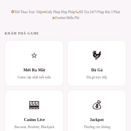
⚽
Thể Thao Trực Tiếp
📜
Giấy Phép Hợp Pháp
📞
Hỗ Trợ 24/7
⚡
Nạp Rút 3 Phút
🔥
Freebet Miễn Phí
KHÁM PHÁ GAME
⭐
🐓
Mới Ra Mắt
Đá Gà
Game cập nhật mỗi tuần
Đá gà trực tiếp
🎰
💰
Casino Live
Jackpot
Baccarat, Roulette, Blackjack
Thưởng cực khủng