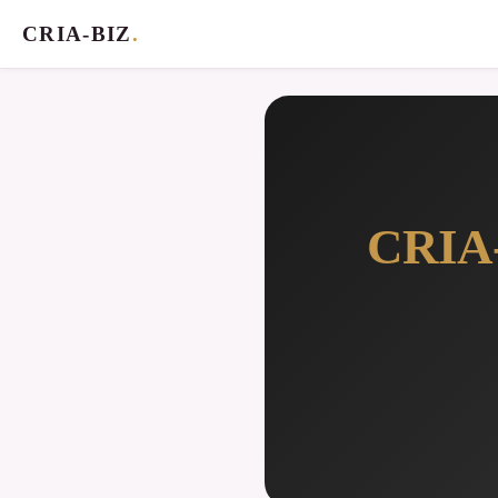
CRIA-BIZ
.
CRIA