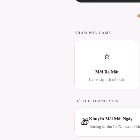
KHÁM PHÁ GAME
⭐
Mới Ra Mắt
Game cập nhật mỗi tuần
LỢI ÍCH THÀNH VIÊN
Khuyến Mãi Mỗi Ngày
🎁
Thưởng tân thủ 100%, hoàn trả khô