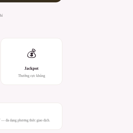
hí
💰
Jackpot
Thưởng cực khủng
— đa dạng phương thức giao dịch.