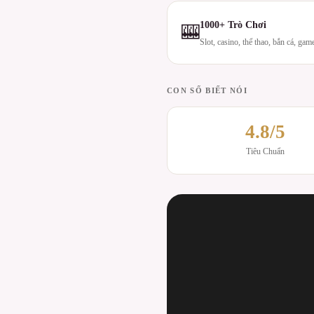
1000+ Trò Chơi
🎰
Slot, casino, thể thao, bắn cá, gam
CON SỐ BIẾT NÓI
4.8/5
Tiêu Chuẩn