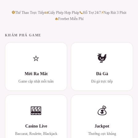
⚽
Thể Thao Trực Tiếp
📜
Giấy Phép Hợp Pháp
📞
Hỗ Trợ 24/7
⚡
Nạp Rút 3 Phút
🔥
Freebet Miễn Phí
KHÁM PHÁ GAME
⭐
🐓
Mới Ra Mắt
Đá Gà
Game cập nhật mỗi tuần
Đá gà trực tiếp
🎰
💰
Casino Live
Jackpot
Baccarat, Roulette, Blackjack
Thưởng cực khủng