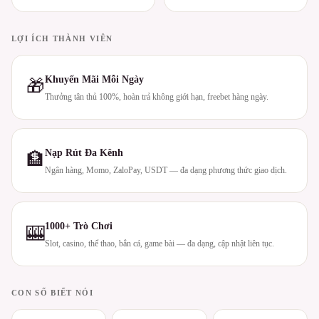
LỢI ÍCH THÀNH VIÊN
Khuyến Mãi Mỗi Ngày
🎁
Thưởng tân thủ 100%, hoàn trả không giới hạn, freebet hàng ngày.
Nạp Rút Đa Kênh
🏦
Ngân hàng, Momo, ZaloPay, USDT — đa dạng phương thức giao dịch.
1000+ Trò Chơi
🎰
Slot, casino, thể thao, bắn cá, game bài — đa dạng, cập nhật liên tục.
CON SỐ BIẾT NÓI