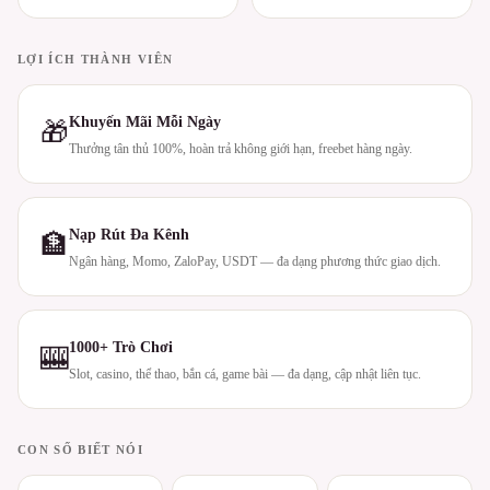
LỢI ÍCH THÀNH VIÊN
Khuyến Mãi Mỗi Ngày
🎁
Thưởng tân thủ 100%, hoàn trả không giới hạn, freebet hàng ngày.
Nạp Rút Đa Kênh
🏦
Ngân hàng, Momo, ZaloPay, USDT — đa dạng phương thức giao dịch.
1000+ Trò Chơi
🎰
Slot, casino, thể thao, bắn cá, game bài — đa dạng, cập nhật liên tục.
CON SỐ BIẾT NÓI