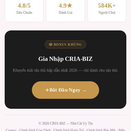
4.8/5
4.9★
584K+
Tiêu Chuẩn
Đánh Giá
Người Chơi
🎲 BONUS KHỦNG
Gia Nhập CRIA-BIZ
Khuyến mãi tân thủ hấp dẫn nhất 2026 — chỉ dành cho tân thủ.
Bắt Đầu Ngay →
© 2026 CRIA-BIZ — Nhà Cái Uy Tín
Contact
·
Chính Sách Giao Dịch
·
Chính Sách Hoàn Trả
·
Chính Sách Bảo Mật
·
Điều