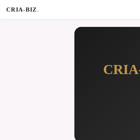
CRIA-BIZ
.
CRIA