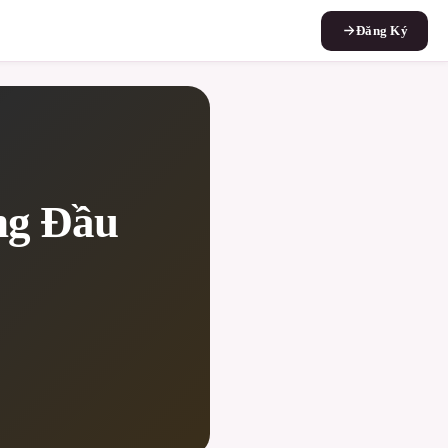
Đăng Ký
g Đầu