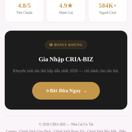
4.8/5
4.9★
584K+
Tiêu Chuẩn
Đánh Giá
Người Chơi
🎲 BONUS KHỦNG
Gia Nhập CRIA-BIZ
Khuyến mãi tân thủ hấp dẫn nhất 2026 — chỉ dành cho tân thủ.
Bắt Đầu Ngay →
© 2026 CRIA-BIZ — Nhà Cái Uy Tín
Contact
·
Chính Sách Giao Dịch
·
Chính Sách Hoàn Trả
·
Chính Sách Bảo Mật
·
Điều