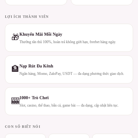
LỢI ÍCH THÀNH VIÊN
Khuyến Mãi Mỗi Ngày
🎁
Thưởng tân thủ 100%, hoàn trả không giới hạn, freebet hàng ngày.
Nạp Rút Đa Kênh
🏦
Ngân hàng, Momo, ZaloPay, USDT — đa dạng phương thức giao dịch.
1000+ Trò Chơi
🎰
Slot, casino, thể thao, bắn cá, game bài — đa dạng, cập nhật liên tục.
CON SỐ BIẾT NÓI