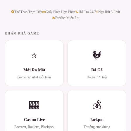
⚽
Thể Thao Trực Tiếp
📜
Giấy Phép Hợp Pháp
📞
Hỗ Trợ 24/7
⚡
Nạp Rút 3 Phút
🔥
Freebet Miễn Phí
KHÁM PHÁ GAME
⭐
🐓
Mới Ra Mắt
Đá Gà
Game cập nhật mỗi tuần
Đá gà trực tiếp
🎰
💰
Casino Live
Jackpot
Baccarat, Roulette, Blackjack
Thưởng cực khủng