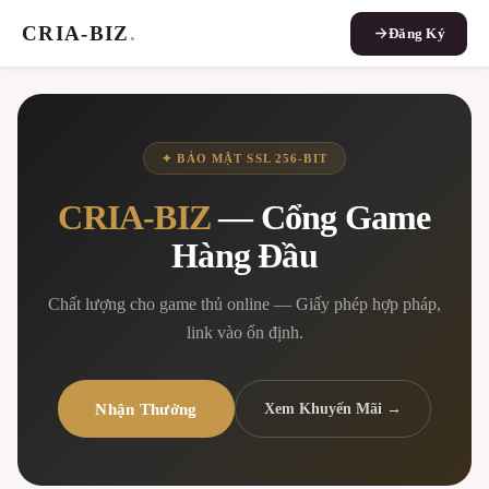
CRIA-BIZ
.
Đăng Ký
✦ BẢO MẬT SSL 256-BIT
CRIA-BIZ
— Cổng Game
Hàng Đầu
Chất lượng cho game thủ online — Giấy phép hợp pháp,
link vào ổn định.
Nhận Thưởng
Xem Khuyến Mãi →