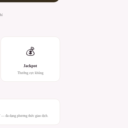
hí
💰
Jackpot
Thưởng cực khủng
— đa dạng phương thức giao dịch.