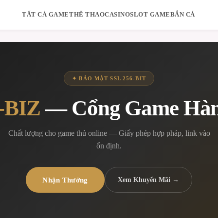
TẤT CẢ GAME
THỂ THAO
CASINO
SLOT GAME
BẮN CÁ
✦ BẢO MẬT SSL 256-BIT
-BIZ
— Cổng Game Hàn
Chất lượng cho game thủ online — Giấy phép hợp pháp, link vào
ổn định.
Nhận Thưởng
Xem Khuyến Mãi →