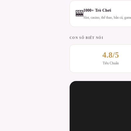
1000+ Trò Chơi
🎰
Slot, casino, thể thao, bắn cá, gam
CON SỐ BIẾT NÓI
4.8/5
Tiêu Chuẩn