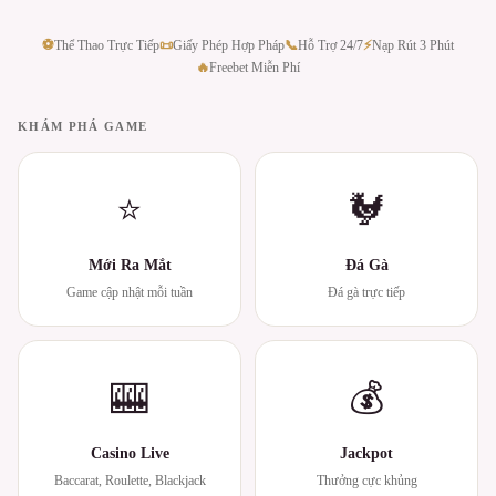
⚽
Thể Thao Trực Tiếp
📜
Giấy Phép Hợp Pháp
📞
Hỗ Trợ 24/7
⚡
Nạp Rút 3 Phút
🔥
Freebet Miễn Phí
KHÁM PHÁ GAME
⭐
🐓
Mới Ra Mắt
Đá Gà
Game cập nhật mỗi tuần
Đá gà trực tiếp
🎰
💰
Casino Live
Jackpot
Baccarat, Roulette, Blackjack
Thưởng cực khủng