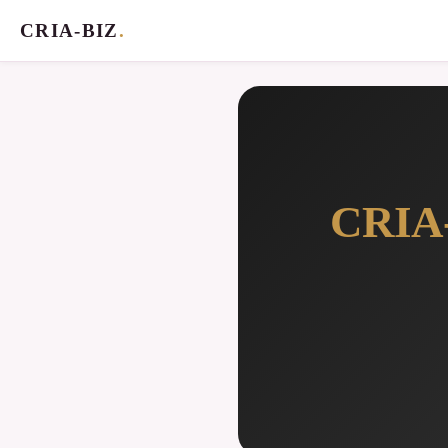
CRIA-BIZ
.
CRIA