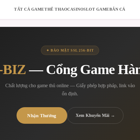
TẤT CẢ GAME
THỂ THAO
CASINO
SLOT GAME
BẮN CÁ
✦ BẢO MẬT SSL 256-BIT
-BIZ
— Cổng Game Hàn
Chất lượng cho game thủ online — Giấy phép hợp pháp, link vào
ổn định.
Nhận Thưởng
Xem Khuyến Mãi →