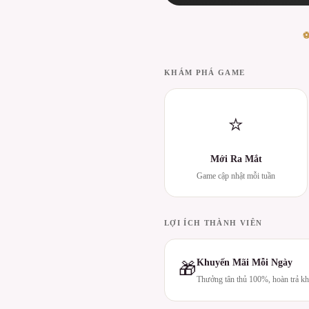
KHÁM PHÁ GAME
⭐
Mới Ra Mắt
Game cập nhật mỗi tuần
LỢI ÍCH THÀNH VIÊN
Khuyến Mãi Mỗi Ngày
🎁
Thưởng tân thủ 100%, hoàn trả khô