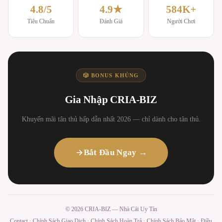
4.8/5
4.9★
584K+
Tiêu Chuẩn
Đánh Giá
Người Chơi
🎲 BONUS KHỦNG
Gia Nhập CRIA-BIZ
Khuyến mãi tân thủ hấp dẫn nhất 2026 — chỉ dành cho tân thủ.
Bắt Đầu Ngay →
© 2026 CRIA-BIZ — Nhà Cái Uy Tín
Contact
·
Chính Sách Giao Dịch
·
Chính Sách Hoàn Trả
·
Chính Sách Bảo Mật
·
Điều