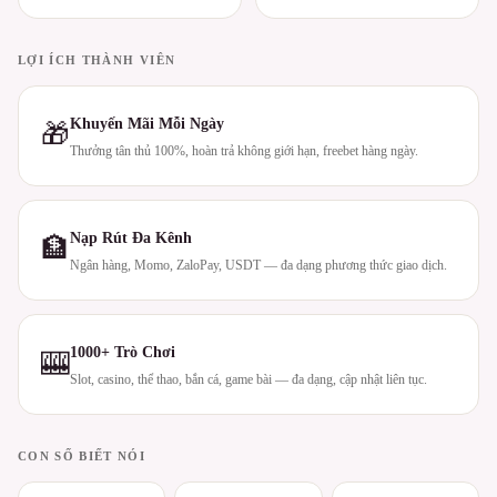
LỢI ÍCH THÀNH VIÊN
Khuyến Mãi Mỗi Ngày
🎁
Thưởng tân thủ 100%, hoàn trả không giới hạn, freebet hàng ngày.
Nạp Rút Đa Kênh
🏦
Ngân hàng, Momo, ZaloPay, USDT — đa dạng phương thức giao dịch.
1000+ Trò Chơi
🎰
Slot, casino, thể thao, bắn cá, game bài — đa dạng, cập nhật liên tục.
CON SỐ BIẾT NÓI