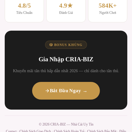
4.8/5
4.9★
584K+
Tiêu Chuẩn
Đánh Giá
Người Chơi
🎲 BONUS KHỦNG
Gia Nhập CRIA-BIZ
Khuyến mãi tân thủ hấp dẫn nhất 2026 — chỉ dành cho tân thủ.
Bắt Đầu Ngay →
© 2026 CRIA-BIZ — Nhà Cái Uy Tín
Contact
·
Chính Sách Giao Dịch
·
Chính Sách Hoàn Trả
·
Chính Sách Bảo Mật
·
Điều