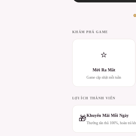
KHÁM PHÁ GAME
⭐
Mới Ra Mắt
Game cập nhật mỗi tuần
LỢI ÍCH THÀNH VIÊN
Khuyến Mãi Mỗi Ngày
🎁
Thưởng tân thủ 100%, hoàn trả khô