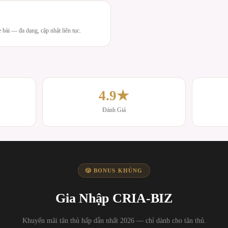
e bài — đa dạng, cập nhật liên tục.
4.9★
Đánh Giá
🎲 BONUS KHỦNG
Gia Nhập CRIA-BIZ
Khuyến mãi tân thủ hấp dẫn nhất 2026 — chỉ dành cho tân thủ.