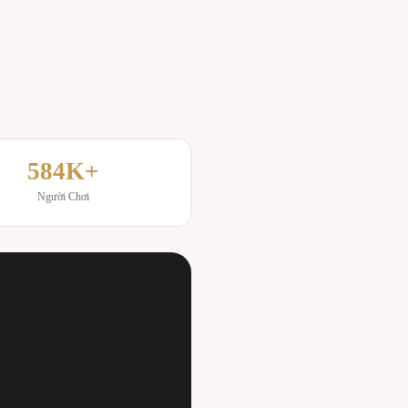
584K+
Người Chơi