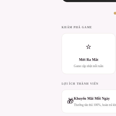
KHÁM PHÁ GAME
⭐
Mới Ra Mắt
Game cập nhật mỗi tuần
LỢI ÍCH THÀNH VIÊN
Khuyến Mãi Mỗi Ngày
🎁
Thưởng tân thủ 100%, hoàn trả khô