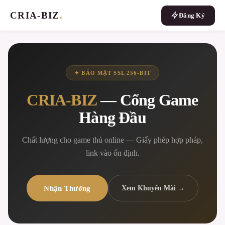
CRIA-BIZ
.
Đăng Ký
✦ BẢO MẬT SSL 256-BIT
CRIA-BIZ
— Cổng Game
Hàng Đầu
Chất lượng cho game thủ online — Giấy phép hợp pháp,
link vào ổn định.
Nhận Thưởng
Xem Khuyến Mãi →