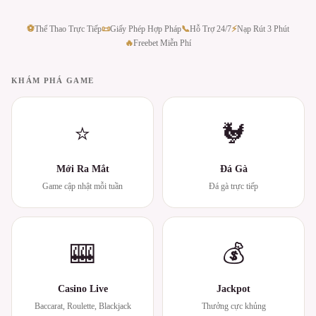
⚽
Thể Thao Trực Tiếp
📜
Giấy Phép Hợp Pháp
📞
Hỗ Trợ 24/7
⚡
Nạp Rút 3 Phút
🔥
Freebet Miễn Phí
KHÁM PHÁ GAME
⭐
🐓
Mới Ra Mắt
Đá Gà
Game cập nhật mỗi tuần
Đá gà trực tiếp
🎰
💰
Casino Live
Jackpot
Baccarat, Roulette, Blackjack
Thưởng cực khủng