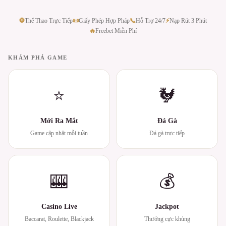
⚽
Thể Thao Trực Tiếp
📜
Giấy Phép Hợp Pháp
📞
Hỗ Trợ 24/7
⚡
Nạp Rút 3 Phút
🔥
Freebet Miễn Phí
KHÁM PHÁ GAME
⭐
🐓
Mới Ra Mắt
Đá Gà
Game cập nhật mỗi tuần
Đá gà trực tiếp
🎰
💰
Casino Live
Jackpot
Baccarat, Roulette, Blackjack
Thưởng cực khủng