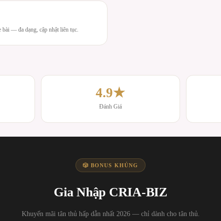
e bài — đa dạng, cập nhật liên tục.
4.9★
Đánh Giá
🎲 BONUS KHỦNG
Gia Nhập CRIA-BIZ
Khuyến mãi tân thủ hấp dẫn nhất 2026 — chỉ dành cho tân thủ.