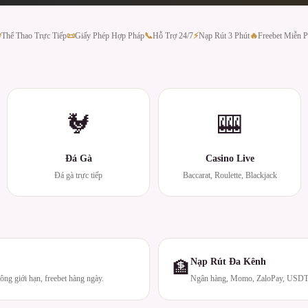
⚽
Thể Thao Trực Tiếp
📜
Giấy Phép Hợp Pháp
📞
Hỗ Trợ 24/7
⚡
Nạp Rút 3 Phút
🔥
Freebet Miễn P
🐓
🎰
Đá Gà
Casino Live
Đá gà trực tiếp
Baccarat, Roulette, Blackjack
Nạp Rút Đa Kênh
🏦
ng giới hạn, freebet hàng ngày.
Ngân hàng, Momo, ZaloPay, USDT 