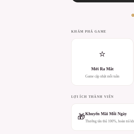
KHÁM PHÁ GAME
⭐
Mới Ra Mắt
Game cập nhật mỗi tuần
LỢI ÍCH THÀNH VIÊN
Khuyến Mãi Mỗi Ngày
🎁
Thưởng tân thủ 100%, hoàn trả khô