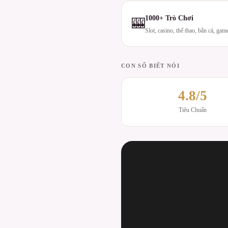
1000+ Trò Chơi
🎰
Slot, casino, thể thao, bắn cá, gam
CON SỐ BIẾT NÓI
4.8/5
Tiêu Chuẩn