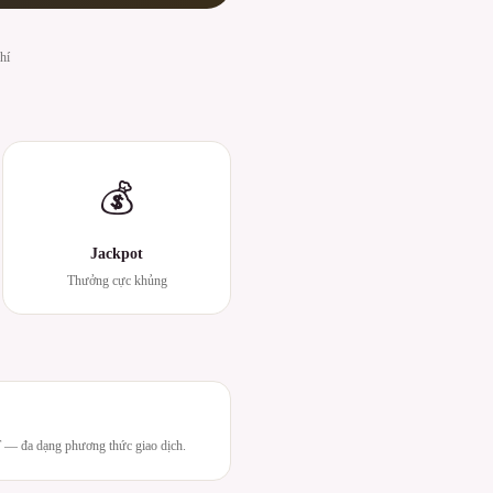
hí
💰
Jackpot
Thưởng cực khủng
— đa dạng phương thức giao dịch.