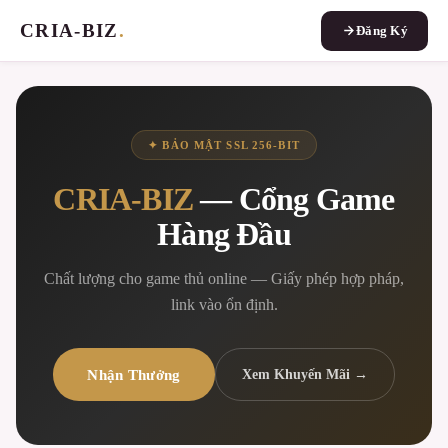
CRIA-BIZ
.
Đăng Ký
✦ BẢO MẬT SSL 256-BIT
CRIA-BIZ
— Cổng Game
Hàng Đầu
Chất lượng cho game thủ online — Giấy phép hợp pháp,
link vào ổn định.
Nhận Thưởng
Xem Khuyến Mãi →