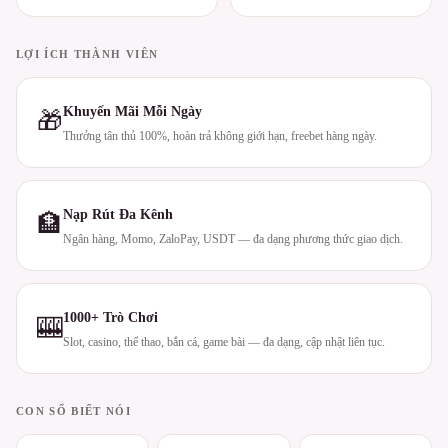
LỢI ÍCH THÀNH VIÊN
Khuyến Mãi Mỗi Ngày
🎁
Thưởng tân thủ 100%, hoàn trả không giới hạn, freebet hàng ngày.
Nạp Rút Đa Kênh
🏦
Ngân hàng, Momo, ZaloPay, USDT — đa dạng phương thức giao dịch.
1000+ Trò Chơi
🎰
Slot, casino, thể thao, bắn cá, game bài — đa dạng, cập nhật liên tục.
CON SỐ BIẾT NÓI