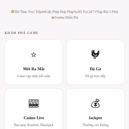
⚽
Thể Thao Trực Tiếp
📜
Giấy Phép Hợp Pháp
📞
Hỗ Trợ 24/7
⚡
Nạp Rút 3 Phút
🔥
Freebet Miễn Phí
KHÁM PHÁ GAME
⭐
🐓
Mới Ra Mắt
Đá Gà
Game cập nhật mỗi tuần
Đá gà trực tiếp
🎰
💰
Casino Live
Jackpot
Baccarat, Roulette, Blackjack
Thưởng cực khủng