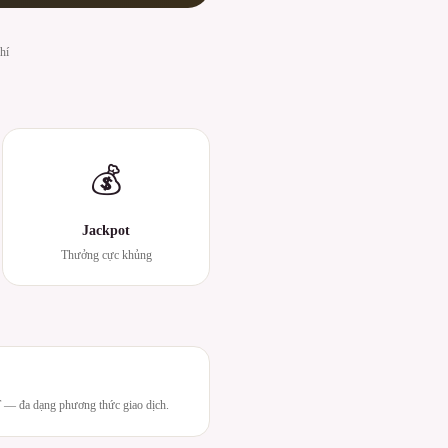
hí
💰
Jackpot
Thưởng cực khủng
— đa dạng phương thức giao dịch.