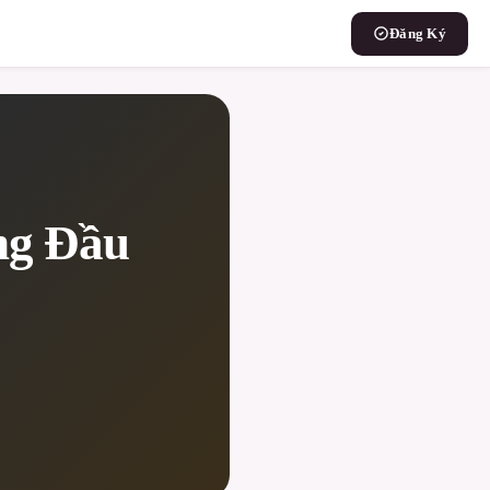
Đăng Ký
g Đầu