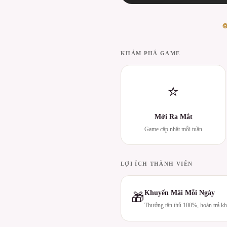
KHÁM PHÁ GAME
⭐
Mới Ra Mắt
Game cập nhật mỗi tuần
LỢI ÍCH THÀNH VIÊN
Khuyến Mãi Mỗi Ngày
🎁
Thưởng tân thủ 100%, hoàn trả khô