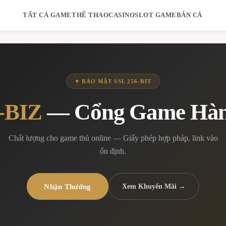
TẤT CẢ GAME
THỂ THAO
CASINO
SLOT GAME
BẮN CÁ
✦ BẢO MẬT SSL 256-BIT
-BIZ
— Cổng Game Hàn
Chất lượng cho game thủ online — Giấy phép hợp pháp, link vào
ổn định.
Nhận Thưởng
Xem Khuyến Mãi →