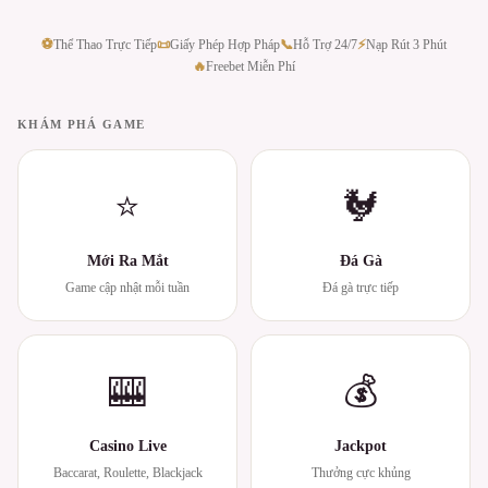
⚽
Thể Thao Trực Tiếp
📜
Giấy Phép Hợp Pháp
📞
Hỗ Trợ 24/7
⚡
Nạp Rút 3 Phút
🔥
Freebet Miễn Phí
KHÁM PHÁ GAME
⭐
🐓
Mới Ra Mắt
Đá Gà
Game cập nhật mỗi tuần
Đá gà trực tiếp
🎰
💰
Casino Live
Jackpot
Baccarat, Roulette, Blackjack
Thưởng cực khủng