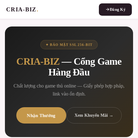
CRIA-BIZ
.
Đăng Ký
✦ BẢO MẬT SSL 256-BIT
CRIA-BIZ
— Cổng Game
Hàng Đầu
Chất lượng cho game thủ online — Giấy phép hợp pháp,
link vào ổn định.
Nhận Thưởng
Xem Khuyến Mãi →