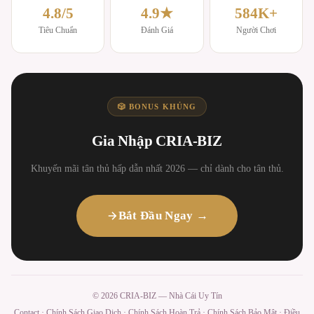
4.8/5
4.9★
584K+
Tiêu Chuẩn
Đánh Giá
Người Chơi
🎲 BONUS KHỦNG
Gia Nhập CRIA-BIZ
Khuyến mãi tân thủ hấp dẫn nhất 2026 — chỉ dành cho tân thủ.
Bắt Đầu Ngay →
© 2026 CRIA-BIZ — Nhà Cái Uy Tín
Contact
·
Chính Sách Giao Dịch
·
Chính Sách Hoàn Trả
·
Chính Sách Bảo Mật
·
Điều