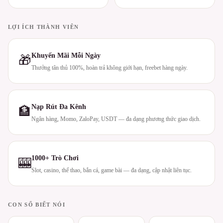
LỢI ÍCH THÀNH VIÊN
Khuyến Mãi Mỗi Ngày
🎁
Thưởng tân thủ 100%, hoàn trả không giới hạn, freebet hàng ngày.
Nạp Rút Đa Kênh
🏦
Ngân hàng, Momo, ZaloPay, USDT — đa dạng phương thức giao dịch.
1000+ Trò Chơi
🎰
Slot, casino, thể thao, bắn cá, game bài — đa dạng, cập nhật liên tục.
CON SỐ BIẾT NÓI