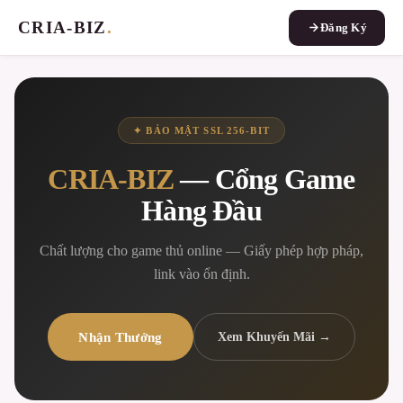
CRIA-BIZ
.
Đăng Ký
✦ BẢO MẬT SSL 256-BIT
CRIA-BIZ
— Cổng Game
Hàng Đầu
Chất lượng cho game thủ online — Giấy phép hợp pháp,
link vào ổn định.
Nhận Thưởng
Xem Khuyến Mãi →